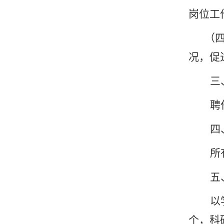
岗位工
（
况，
促
三
聘
四
所
五
以
个，科