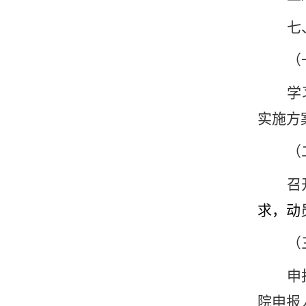
七
（
学
实施方
（
召
求，动
（
申
院申报