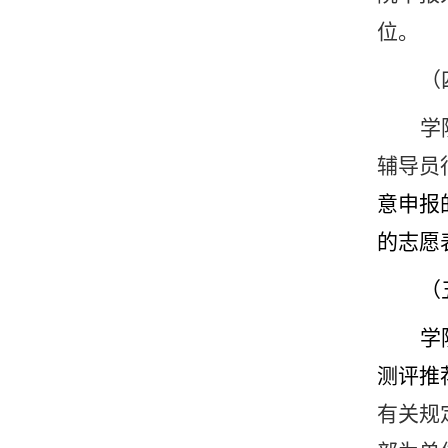
位。
（
学
辅导员
意申报
的志愿
（
学
测评推
有关规