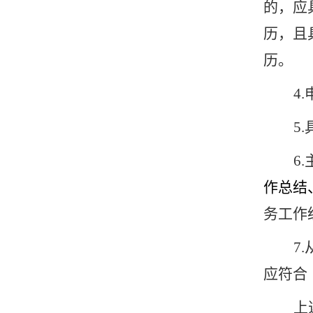
的，应
历，且
历。
4
5
6
作总结
务工作
7
应符合
上