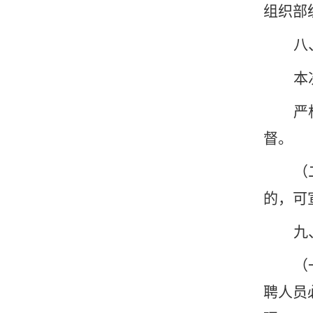
组织部
八
本
严
督。
（
的，可
九
（
聘人员