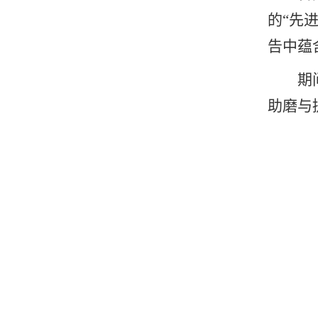
的“先
告中蕴
期
助磨与