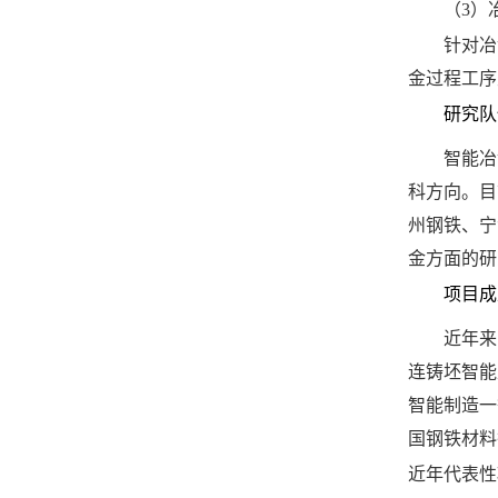
（
3
）
针对冶
金过程工序
研究队
智能冶
科方向。目
州钢铁、宁
金方面的研
项目成
近年来
连铸坯智能
智能制造一
国钢铁材料
近年代表性