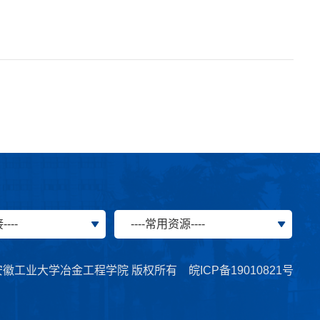
---
----常用资源----
t © 安徽工业大学冶金工程学院 版权所有
皖ICP备19010821号