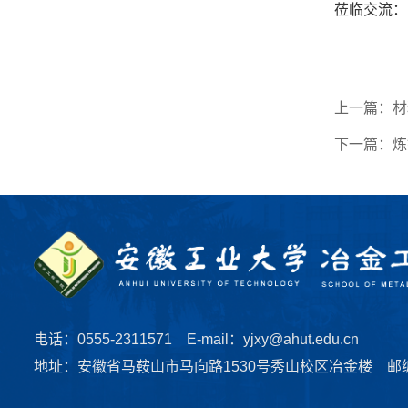
莅临交流：
上一篇：
材
下一篇：
炼
电话：0555-2311571 E-mail：yjxy@ahut.edu.cn
地址：安徽省马鞍山市马向路1530号秀山校区冶金楼 邮编：