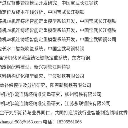
产过程智能管控模型开发研究，中国宝武长江钢铁
确定位及成本在线分析，中国宝武长江钢铁
铸机
1#
机连铸坯智能定重模型系统开发，中国宝武长江钢铁
铸机
2#
机连铸坯智能定重模型系统开发，中国宝武长江钢铁
铸机
4#
机连铸坯智能定重模型系统开发，中国宝武鄂钢公司
包长水口智能吹氩系统，中国宝武马钢特钢
连铸机
6
机
6
流连铸坯智能定重系统，东方特钢
能废钢配料模型，新兴铸管江阴特钢
铁料结构优化模型研究，宁波钢铁有限公司
效补偿模型及分析研究，阳春新钢铁有限公司
铸机
7
机
7
流连铸坯精准定重研究，柳州钢铁有限公司
铸机
4
机
4
流连铸坯精准定重研究，江苏永联钢铁有限公司
金研究所期待与业界同仁，共同打造钢铁行业智能制造领域优秀
zhangsir
508@163.com
电话：
18395561066