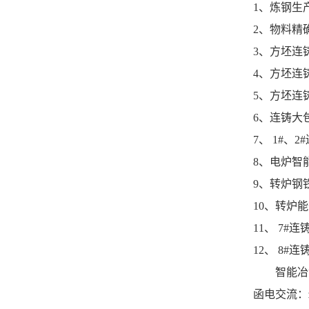
1
、炼钢生
2
、物料精
3
、方坯连
4
、方坯连
5
、方坯连
6
、连铸大
7
、
1
#
、
2#
8
、电炉智
9
、转炉钢
10
、转炉能
11
、
7#
连
12
、
8
#
连
智能冶
函电交流：